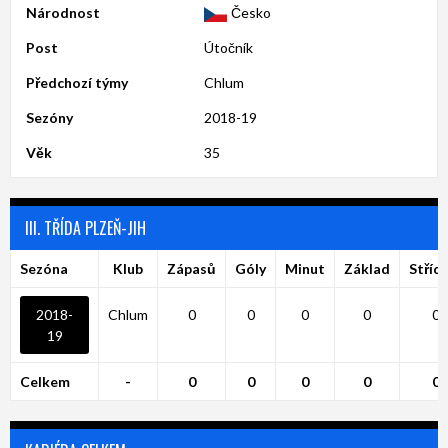
Národnost
Česko
Post
Útočník
Předchozí týmy
Chlum
Sezóny
2018-19
Věk
35
III. TŘÍDA PLZEŇ-JIH
Sezóna
Klub
Zápasů
Góly
Minut
Základ
Stříd
2018-
Chlum
0
0
0
0
0
19
Celkem
-
0
0
0
0
0