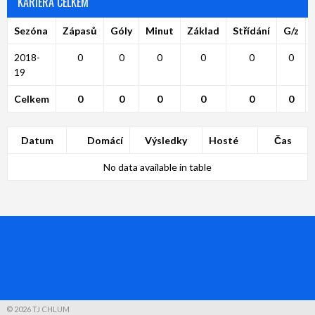
KARIÉRA CELKEM
Sezóna
Zápasů
Góly
Minut
Základ
Střídání
G/z
2018-
0
0
0
0
0
0
19
Celkem
0
0
0
0
0
0
Datum
Domácí
Výsledky
Hosté
Čas
No data available in table
© 2026 TJ CHLUM