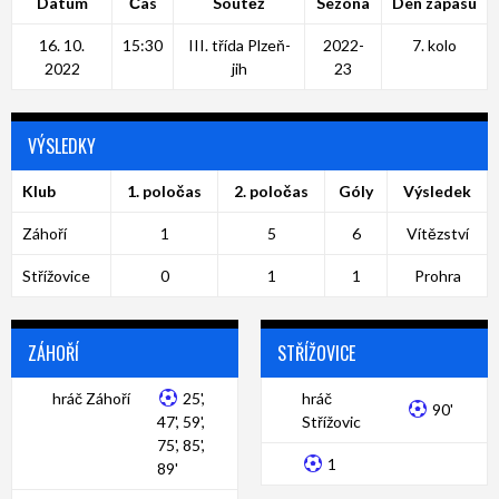
Datum
Čas
Soutěž
Sezóna
Den zápasu
16. 10.
15:30
III. třída Plzeň-
2022-
7. kolo
2022
jih
23
VÝSLEDKY
Klub
1. poločas
2. poločas
Góly
Výsledek
Záhoří
1
5
6
Vítězství
Střížovice
0
1
1
Prohra
ZÁHOŘÍ
STŘÍŽOVICE
hráč Záhoří
25',
hráč
90'
47', 59',
Střížovic
75', 85',
1
89'