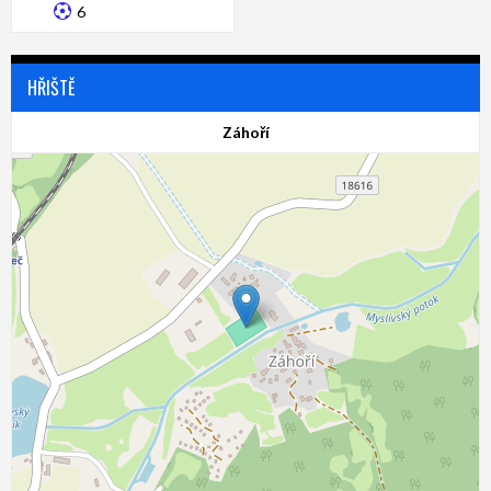
6
HŘIŠTĚ
Záhoří