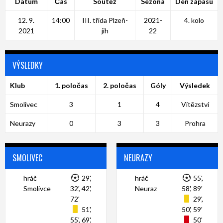
Datum
Čas
Soutěž
Sezóna
Den zápasu
12. 9.
14:00
III. třída Plzeň-
2021-
4. kolo
2021
jih
22
VÝSLEDKY
Klub
1. poločas
2. poločas
Góly
Výsledek
Smolivec
3
1
4
Vítězství
Neurazy
0
3
3
Prohra
SMOLIVEC
NEURAZY
hráč
29',
hráč
55',
Smolivce
32', 42',
Neuraz
58', 89'
72'
29',
51',
50', 59'
55', 69',
50'