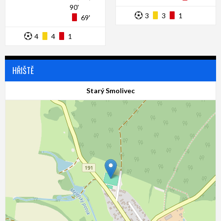
90'
3
3
1
69'
4
4
1
HŘIŠTĚ
Starý Smolivec