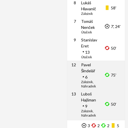
8
Lukáš
58'
Hlavanič
Záložník
7
Tomáš
7', 24'
Nenček
Útočník
9
Stanislav
Eret
50'
13
Útočník
12
Pavel
Šindelář
75'
6
Záložník,
Náhradník
13
Luboš
Hajšman
50'
9
Záložník,
Náhradník
3
2
2
5