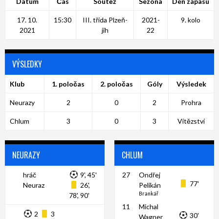
Datum
Čas
Soutěž
Sezóna
Den zápasu
17. 10.
15:30
III. třída Plzeň-
2021-
9. kolo
2021
jih
22
VÝSLEDKY
Klub
1. poločas
2. poločas
Góly
Výsledek
Neurazy
2
0
2
Prohra
Chlum
3
0
3
Vítězství
NEURAZY
CHLUM
hráč
9', 45'
27
Ondřej
77'
Neuraz
26',
Pelikán
Brankář
78', 90'
11
Michal
2
3
30'
Wagner