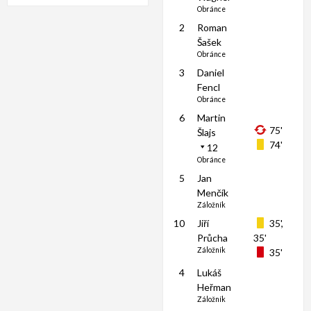
Obránce
2
Roman
Šašek
Obránce
3
Daniel
Fencl
Obránce
6
Martin
75'
Šlajs
74'
12
Obránce
5
Jan
Menčík
Záložník
10
Jiří
35',
Průcha
35'
Záložník
35'
4
Lukáš
Heřman
Záložník